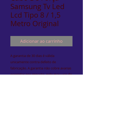
Samsung Tv Led
Lcd Tipo 8 / 1,5
Metro Original
Adicionar ao carrinho
A garantia de 30 dias é válida
unicamente contra defeito de
fabricação. A garantia não cobre avarias
ocorridas por impacto, pelo mau uso do
produto, danos decorrentes de raio,
queda de energia ou resultantes de
manipulação indevida.